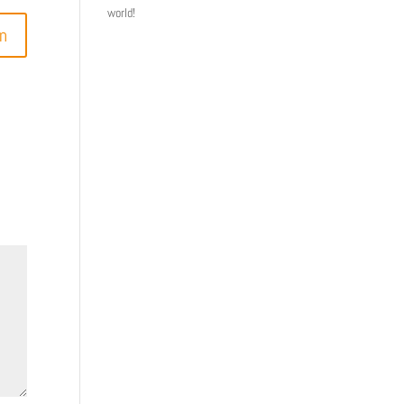
world!
n